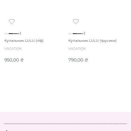
+1
+1
Купальник LULU (ліф)
Купальник LULU (трусики)
VACATION
VACATION
950,00
₴
790,00
₴