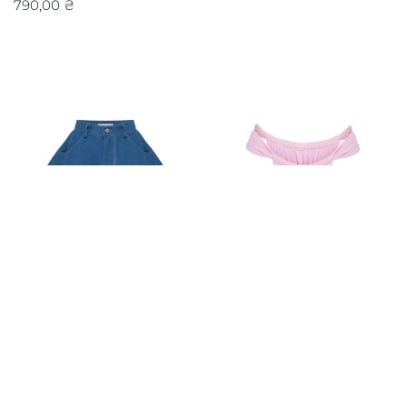
790,00
₴
ЛІТНЯ КОЛЕКЦІЯ
+1
Джинсові шорти-спідниця
DOLL
Купальник LULU (трусики)
VACATION
VACATION