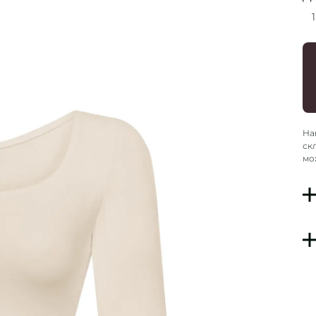
1
На
ск
мо