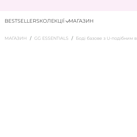
BESTSELLERS
КОЛЕКЦІЇ
МАГАЗИН
МАГАЗИН
GG ESSENTIALS
Боді базове з U-подібним 