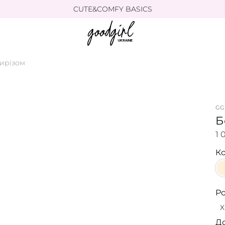
CUTE&COMFY BASICS
вирізом
GG
Б
1 
Ко
Р
X
Д