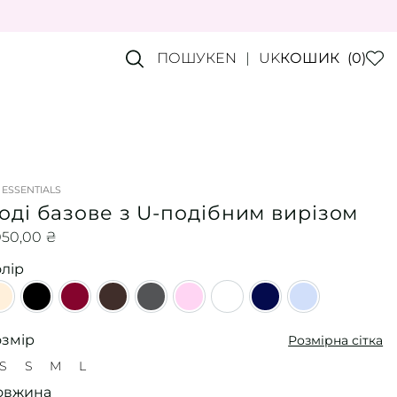
ПОШУК
EN
UK
КОШИК
(0)
 ESSENTIALS
оді базове з U-подібним вирізом
050,00
₴
лір
Beige
Black
Bordo
Dark Chocolate
Graphite
Light Pink
Milky
Navy Blue
Sky blue
озмір
Розмірна сітка
S
S
M
L
XS
S
M
L
овжина