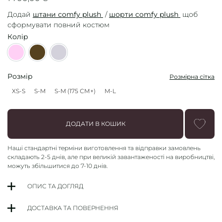
Додай
штани сomfy plush
/
шорти comfy plush
щоб
сформувати повний костюм
Колір
Barbie
Chocolate
Teddy
Розмір
Розмірна сітка
XS-S
S-M
S-M (175 СМ+)
M-L
XS-S
S-M
S-M (TALL)
M-L
ДОДАТИ В КОШИК
Наші стандартні терміни
виготовлення та відправки замовлень
складають
2-5 днів
, але при великій завантаженості на виробництві,
можуть збільшитися до 7-10 днів.
ОПИС ТА ДОГЛЯД
ДОСТАВКА ТА ПОВЕРНЕННЯ