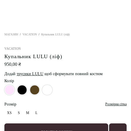
МАГАЗИН
VACATION
Купальник LULU (ліф)
VACATION
Купальник LULU (ліф)
950,00
₴
Додай
трусики LULU
щоб сформувати повний костюм
Колір
Baby Pink
Black
Chocolate
Milky
Розмір
Розмірна сітка
XS
S
M
L
XS
S
M
L