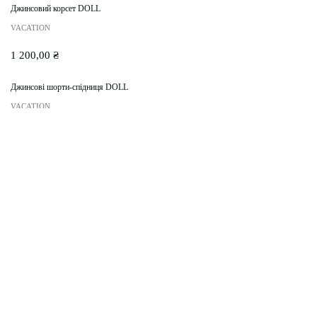
Джинсовий корсет DOLL
VACATION
1 200,00
₴
Джинсові шорти-спідниця DOLL
VACATION
1 400,00
₴
+1
Купальник LULU (трусики)
VACATION
790,00
₴
Штани палаццо cатинові CHERRY
VACATION
1 600,00
₴