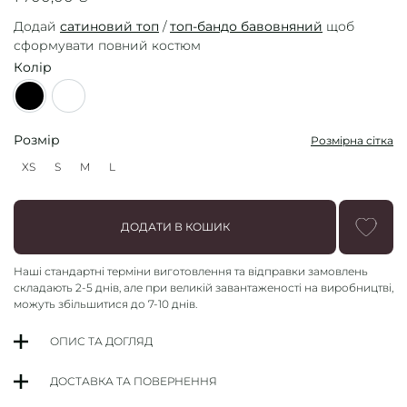
Додай
сатиновий топ
/
топ-бандо бавовняний
щоб
сформувати повний костюм
Колір
Black
Milky
Розмір
Розмірна сітка
XS
S
M
L
XS
S
M
L
ДОДАТИ В КОШИК
Наші стандартні терміни
виготовлення та відправки замовлень
складають
2-5 днів
, але при великій завантаженості на виробництві,
можуть збільшитися до 7-10 днів.
ОПИС ТА ДОГЛЯД
ДОСТАВКА ТА ПОВЕРНЕННЯ