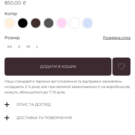
850,00
₴
Колір
Beige
Black
Dark Chocolate
Graphite
Light Pink
Milky
Sky blue
Розмір
Розмірна сітка
XS
S
M
L
XS
S
M
L
ДОДАТИ В КОШИК
Наші стандартні терміни
виготовлення та відправки замовлень
складають
2-5 днів
, але при великій завантаженості на виробництві,
можуть збільшитися до 7-10 днів.
ОПИС ТА ДОГЛЯД
ДОСТАВКА ТА ПОВЕРНЕННЯ