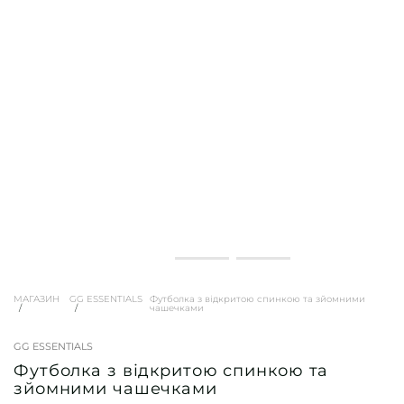
МАГАЗИН
GG ESSENTIALS
Футболка з відкритою спинкою та зйомними
чашечками
GG ESSENTIALS
Футболка з відкритою спинкою та
зйомними чашечками