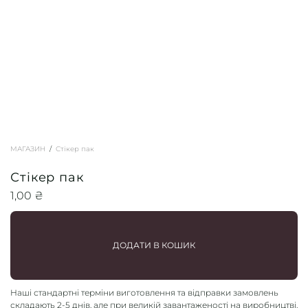
МАГАЗИН
Стікер пак
Стікер пак
1,00
₴
ДОДАТИ В КОШИК
Наші стандартні терміни
виготовлення та відправки замовлень
складають
2-5 днів
, але при великій завантаженості на виробництві,